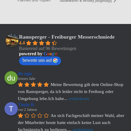
Tabakwaren & Whisky [abgesagt]
Ramsperger - Freiburger Messerschmiede
4.4
Basierend auf 96 Bewertungen
powered by
G
o
o
g
l
e
bewerte uns auf
du ngu
letztes Jahr
Meine Bewertung gilt dem Online-Shop 
von Ramsperger, da ich leider nicht in Freiburg oder 
Umgebung lebe.Ich habe
... 
weiterlesen
Tanja B.
vor 2 Jahren
An sich Fachgeschäft meiner Wahl, aber 
der Mitarbeiter heute hatte einfach keine Lust auch 
fachmännisch zu bedienen.
... 
weiterlesen